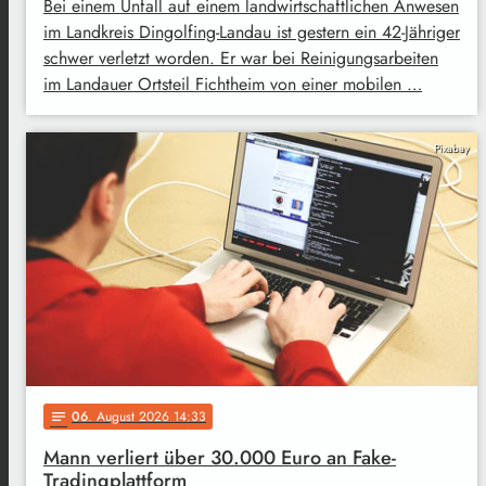
Bei einem Unfall auf einem landwirtschaftlichen Anwesen
im Landkreis Dingolfing-Landau ist gestern ein 42-Jähriger
schwer verletzt worden. Er war bei Reinigungsarbeiten
im Landauer Ortsteil Fichtheim von einer mobilen …
Pixabay
06
. August 2026 14:33
notes
Mann verliert über 30.000 Euro an Fake-
Tradingplattform