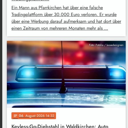
Ein Mann aus Pfarrkirchen hat über eine falsche
Tradingplattform über 30.000 Euro verloren. Er wurde
über eine Werbung darauf aufmerksam und hat dort über
einen Zeitraum von mehreren Monaten mehr als …
Foto: Fotolia / lassedesignen
06
. August 2026 14:32
notes
Keyless-Go-Diebstahl in Waldkirchen: Auto