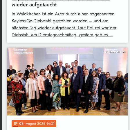
wieder aufgetaucht
In Waldkirchen ist ein Auto durch einen sogenannten
Keyless-Go-Diebstahl gestohlen worden – und am
nächsten Tag wieder aufgetaucht. Laut Polizei war der
Diebstahl am Dienstagnachmittag, gestern gab es …
Foto: Matthias Balk
06
. August 2026 14:31
notes