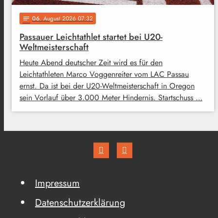
06
. August 2026 07:32
notes
Passauer Leichtathlet startet bei U20-
Weltmeisterschaft
Heute Abend deutscher Zeit wird es für den
Leichtathleten Marco Voggenreiter vom LAC Passau
ernst. Da ist bei der U20-Weltmeisterschaft in Oregon
sein Vorlauf über 3.000 Meter Hindernis. Startschuss …
Impressum
Datenschutzerklärung