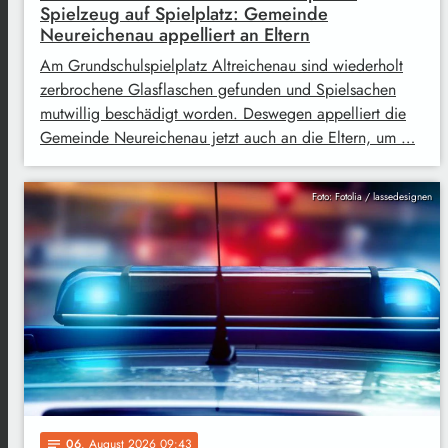
Spielzeug auf Spielplatz: Gemeinde
Neureichenau appelliert an Eltern
Am Grundschulspielplatz Altreichenau sind wiederholt
zerbrochene Glasflaschen gefunden und Spielsachen
mutwillig beschädigt worden. Deswegen appelliert die
Gemeinde Neureichenau jetzt auch an die Eltern, um …
Foto: Fotolia / lassedesignen
06
. August 2026 09:43
notes