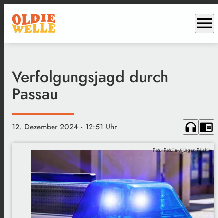
menu
Verfolgungsjagd durch
Passau
headphones
chrome_reader_mode
12. Dezember 2024
· 12:51 Uhr
Foto: Fotolia / Jürgen Fälchle