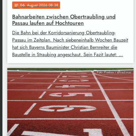
06
. August 2026 08:38
notes
Bahnarbeiten zwischen Obertraubling und
Passau laufen auf Hochtouren
Die Bahn bei der Korridorsanierung Obertraubling-
Passau im Zeitplan. Nach siebeneinhalb Wochen Bauzeit
hat sich Bayerns Bauminister Christian Bernreiter die
Baustelle in Straubing angeschaut. Sein Fazit lautet: …
Foto: Pixabay / taniadimas