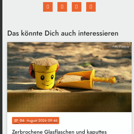
Das könnte Dich auch interessieren
Foto: Pixabay
06
. August 2026 09:46
notes
Zerbrochene Glasflaschen und kaputtes