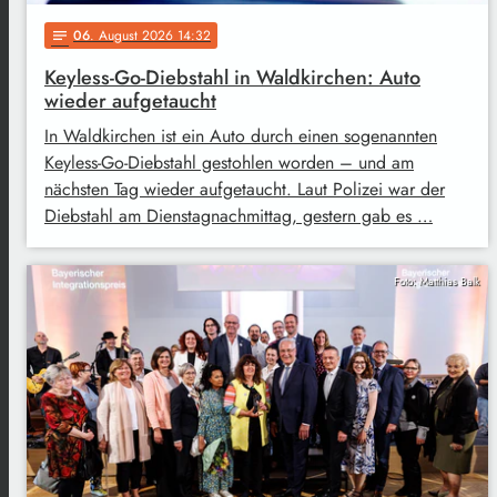
06
. August 2026 14:32
notes
Keyless-Go-Diebstahl in Waldkirchen: Auto
wieder aufgetaucht
In Waldkirchen ist ein Auto durch einen sogenannten
Keyless-Go-Diebstahl gestohlen worden – und am
nächsten Tag wieder aufgetaucht. Laut Polizei war der
Diebstahl am Dienstagnachmittag, gestern gab es …
Foto: Matthias Balk