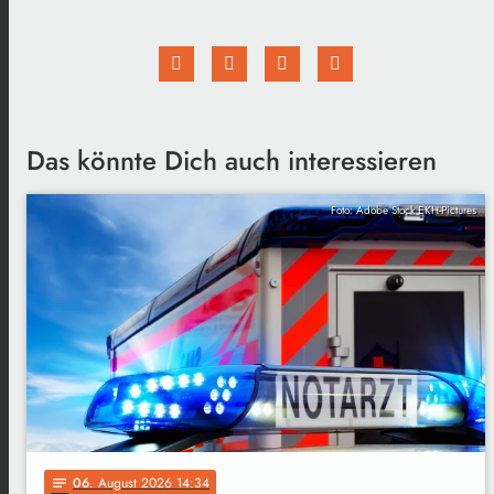
Das könnte Dich auch interessieren
Foto: Adobe Stock EKH-Pictures
06
. August 2026 14:34
notes