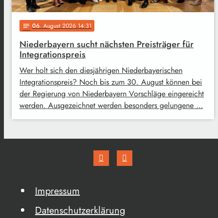
06
. August 2026 14:31
notes
Niederbayern sucht nächsten Preisträger für
Integrationspreis
Wer holt sich den diesjährigen Niederbayerischen
Integrationspreis? Noch bis zum 30. August können bei
der Regierung von Niederbayern Vorschläge eingereicht
werden. Ausgezeichnet werden besonders gelungene …
Impressum
Datenschutzerklärung