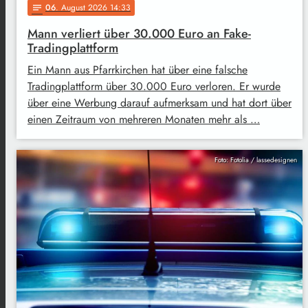
06
. August 2026 14:33
notes
Mann verliert über 30.000 Euro an Fake-
Tradingplattform
Ein Mann aus Pfarrkirchen hat über eine falsche
Tradingplattform über 30.000 Euro verloren. Er wurde
über eine Werbung darauf aufmerksam und hat dort über
einen Zeitraum von mehreren Monaten mehr als …
Foto: Fotolia / lassedesignen