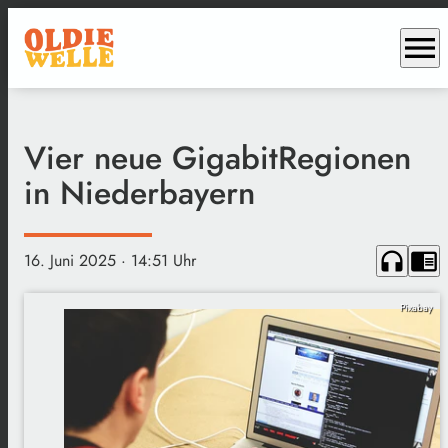
menu
Vier neue GigabitRegionen
in Niederbayern
headphones
chrome_reader_mode
16. Juni 2025
· 14:51 Uhr
Pixabay