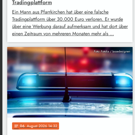
Tradingplattform
Ein Mann aus Pfarrkirchen hat über eine falsche
Tradingplattform über 30.000 Euro verloren. Er wurde
über eine Werbung darauf aufmerksam und hat dort über
einen Zeitraum von mehreren Monaten mehr als …
Foto: Fotolia / lassedesignen
06
. August 2026 14:32
notes