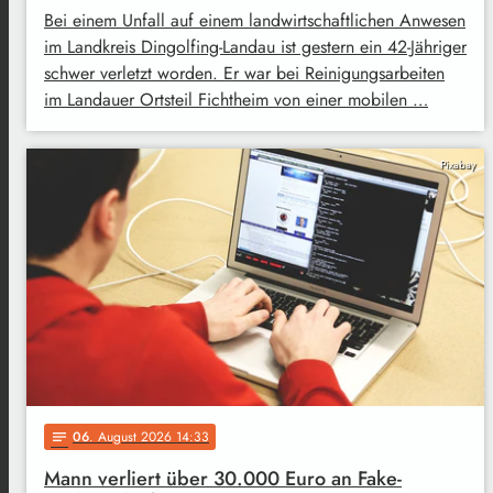
Bei einem Unfall auf einem landwirtschaftlichen Anwesen
im Landkreis Dingolfing-Landau ist gestern ein 42-Jähriger
schwer verletzt worden. Er war bei Reinigungsarbeiten
im Landauer Ortsteil Fichtheim von einer mobilen …
Pixabay
06
. August 2026 14:33
notes
Mann verliert über 30.000 Euro an Fake-