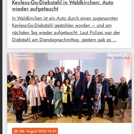
Keyless-Go-Diebstahl in Waldkirchen: Auto
wieder aufgetaucht
In Waldkirchen ist ein Auto durch einen sogenannten
Keyless-Go-Diebstahl gestohlen worden – und am
nächsten Tag wieder aufgetaucht. Laut Polizei war der
Diebstahl am Dienstagnachmittag, gestern gab es …
Foto: Matthias Balk
06
. August 2026 14:31
notes