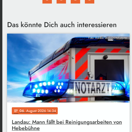
Das könnte Dich auch interessieren
Foto: Adobe Stock EKH-Pictures
06
. August 2026 14:34
notes
Landau: Mann fällt bei Reinigungsarbeiten von
Hebebühne