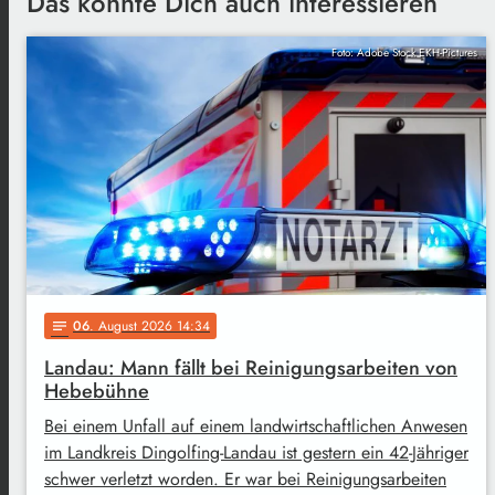
Das könnte Dich auch interessieren
Foto: Adobe Stock EKH-Pictures
06
. August 2026 14:34
notes
Landau: Mann fällt bei Reinigungsarbeiten von
Hebebühne
Bei einem Unfall auf einem landwirtschaftlichen Anwesen
im Landkreis Dingolfing-Landau ist gestern ein 42-Jähriger
schwer verletzt worden. Er war bei Reinigungsarbeiten