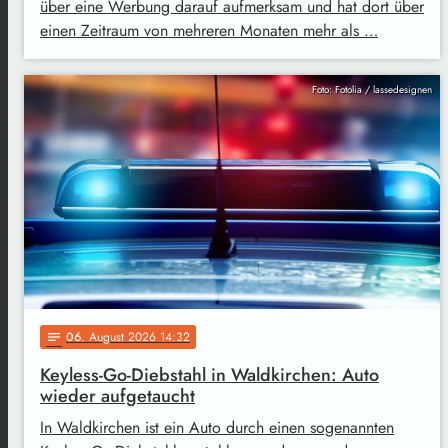
über eine Werbung darauf aufmerksam und hat dort über
einen Zeitraum von mehreren Monaten mehr als …
Foto: Fotolia / lassedesignen
06
. August 2026 14:32
notes
Keyless-Go-Diebstahl in Waldkirchen: Auto
wieder aufgetaucht
In Waldkirchen ist ein Auto durch einen sogenannten