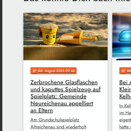
Foto: Pixabay
06
. August 2026 09:46
0
notes
notes
Zerbrochene Glasflaschen
Bei 
und kaputtes Spielzeug auf
Klei
Spielplatz: Gemeinde
Kel
Neureichenau appelliert
In Kel
an Eltern
im Ha
Am Grundschulspielplatz
eigen
Altreichenau sind wiederholt
hatte