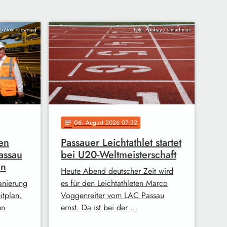
AG/Tom Kiewning
Foto: Pixabay / taniadimas
06
. August 2026 07:32
notes
en
Passauer Leichtathlet startet
assau
bei U20-Weltmeisterschaft
en
Heute Abend deutscher Zeit wird
anierung
es für den Leichtathleten Marco
itplan.
Voggenreiter vom LAC Passau
en
ernst. Da ist bei der …