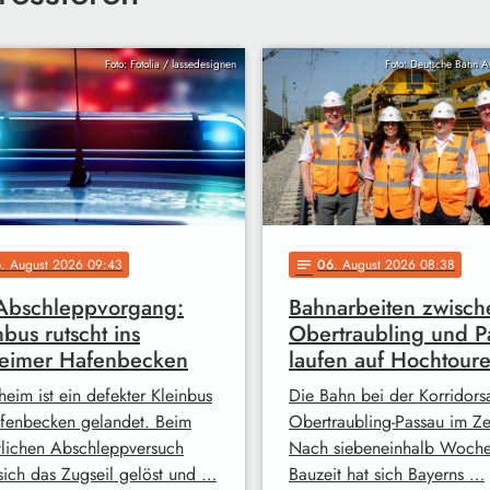
Foto: Fotolia / lassedesignen
Foto: Deutsche Bahn 
6
. August 2026 09:43
06
. August 2026 08:38
notes
Abschleppvorgang:
Bahnarbeiten zwisch
nbus rutscht ins
Obertraubling und P
heimer Hafenbecken
laufen auf Hochtour
heim ist ein defekter Kleinbus
Die Bahn bei der Korridors
fenbecken gelandet. Beim
Obertraubling-Passau im Ze
tlichen Abschleppversuch
Nach siebeneinhalb Woch
 sich das Zugseil gelöst und …
Bauzeit hat sich Bayerns …