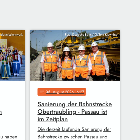
indermissionswerk
Foto: Deutsche Bahn AG/Tom Kiewning
05
. August 2026 16:27
notes
Sanierung der Bahnstrecke
m
Obertraubling - Passau ist
im Zeitplan
Die derzeit laufende Sanierung der
au haben
Bahnstrecke zwischen Passau und