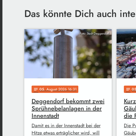
Das könnte Dich auch inte
Foto: Stadt Deggendorf
05
. August 2026 16:31
0
notes
notes
Deggendorf bekommt zwei
Kurz
Sprühnebelanlagen in der
Gäub
Innenstadt
die 
Damit es in der Innenstadt bei der
Die Po
Hitze etwas erträglicher wird, will
Gäubo