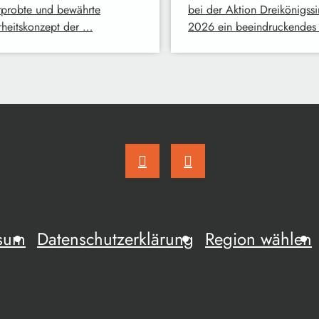
rprobte und bewährte
bei der Aktion Dreikönigss
rheitskonzept der …
2026 ein beeindruckendes
sum
Datenschutzerklärung
Region wählen