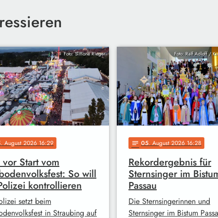
ressieren
Foto: Simone Rieger
Foto: Ralf Adloff / K
5
. August 2026 16:29
05
. August 2026 16:28
notes
 vor Start vom
Rekordergebnis für
odenvolksfest: So will
Sternsinger im Bistu
Polizei kontrollieren
Passau
lizei setzt beim
Die Sternsingerinnen und
denvolksfest in Straubing auf
Sternsinger im Bistum Pass