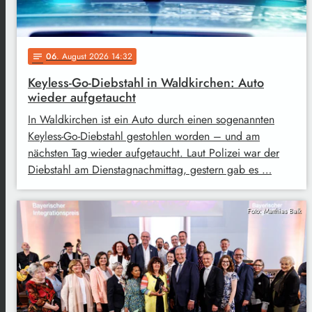
06
. August 2026 14:32
notes
Keyless-Go-Diebstahl in Waldkirchen: Auto
wieder aufgetaucht
In Waldkirchen ist ein Auto durch einen sogenannten
Keyless-Go-Diebstahl gestohlen worden – und am
nächsten Tag wieder aufgetaucht. Laut Polizei war der
Diebstahl am Dienstagnachmittag, gestern gab es …
Foto: Matthias Balk