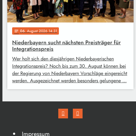
06
. August 2026 14:31
notes
Niederbayern sucht nächsten Preisträger für
Integrationspreis
Wer holt sich den diesjährigen Niederbayerischen
Integrationspreis? Noch bis zum 30. August können bei
der Regierung von Niederbayern Vorschläge eingereicht
werden. Ausgezeichnet werden besonders gelungene …
Impressum