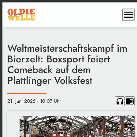
menu
Weltmeisterschaftskampf im
Bierzelt: Boxsport feiert
Comeback auf dem
Plattlinger Volksfest
headphones
chrome_reader_mode
21. Juni 2025
· 10:07 Uhr
Foto: Pixabay