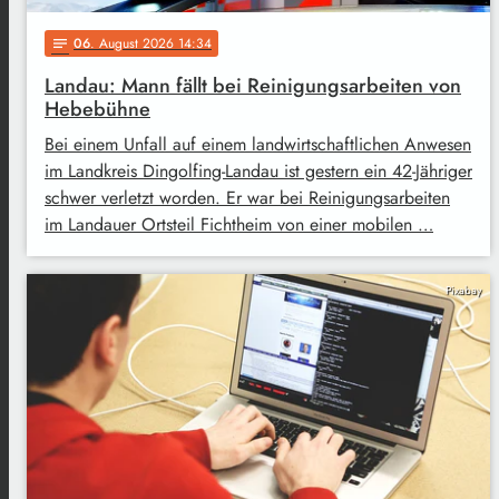
06
. August 2026 14:34
notes
Landau: Mann fällt bei Reinigungsarbeiten von
Hebebühne
Bei einem Unfall auf einem landwirtschaftlichen Anwesen
im Landkreis Dingolfing-Landau ist gestern ein 42-Jähriger
schwer verletzt worden. Er war bei Reinigungsarbeiten
im Landauer Ortsteil Fichtheim von einer mobilen …
Pixabay