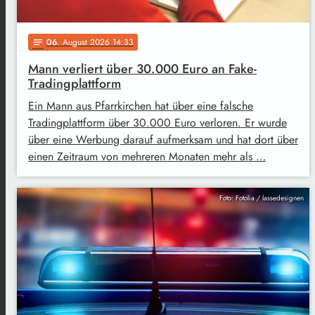
06
. August 2026 14:33
notes
Mann verliert über 30.000 Euro an Fake-
Tradingplattform
Ein Mann aus Pfarrkirchen hat über eine falsche
Tradingplattform über 30.000 Euro verloren. Er wurde
über eine Werbung darauf aufmerksam und hat dort über
einen Zeitraum von mehreren Monaten mehr als …
Foto: Fotolia / lassedesignen