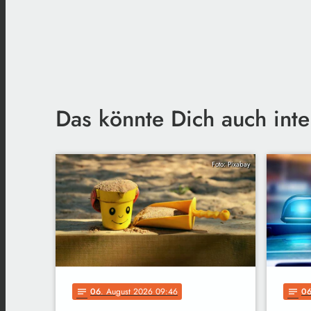
Das könnte Dich auch inte
Foto: Pixabay
06
. August 2026 09:46
0
notes
notes