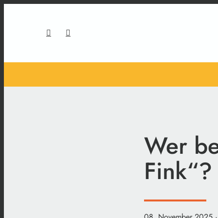
Wer be
Fink“?
08. November 2025