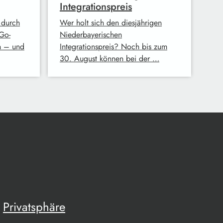
Integrationspreis
 durch
Wer holt sich den diesjährigen
Go-
Niederbayerischen
n – und
Integrationspreis? Noch bis zum
30. August können bei der …
Privatsphäre