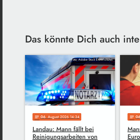
Das könnte Dich auch inte
Foto: Adobe Stock EKH-Pictures
06
. August 2026 14:34
0
notes
notes
Landau: Mann fällt bei
Mann
Reinigungsarbeiten von
Euro