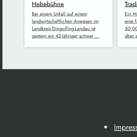
Hebebühne
Trad
Bei einem Unfall auf einem
Ein M
landwirtschaftlichen Anwesen im
eine 
Landkreis Dingolfing-Landau ist
30.00
gestern ein 42-Jähriger schwer …
über 
Impres