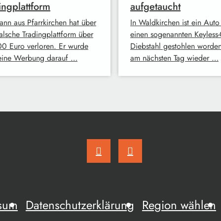
ingplattform
aufgetaucht
ann aus Pfarrkirchen hat über
In Waldkirchen ist ein Auto
falsche Tradingplattform über
einen sogenannten Keyless-
0 Euro verloren. Er wurde
Diebstahl gestohlen worde
eine Werbung darauf …
am nächsten Tag wieder …
sum
Datenschutzerklärung
Region wählen