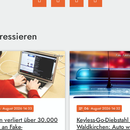
ressieren
Pixabay
Foto: Fotol
6
. August 2026 14:33
06
. August 2026 14:32
notes
 verliert über 30.000
Keyless-Go-Diebstahl 
 an Fake-
Waldkirchen: Auto w