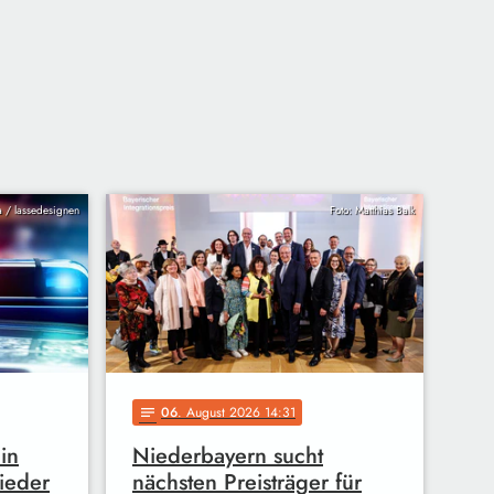
ia / lassedesignen
Foto: Matthias Balk
06
. August 2026 14:31
notes
in
Niederbayern sucht
ieder
nächsten Preisträger für