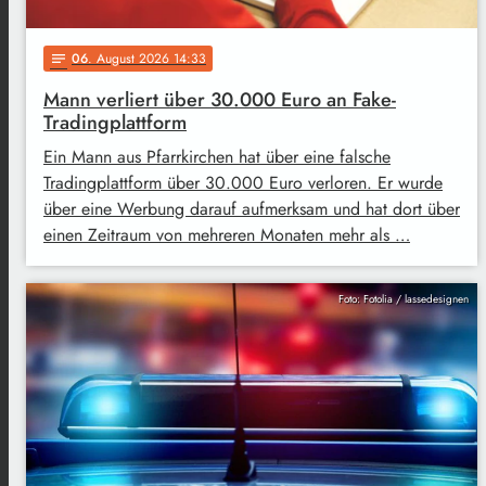
06
. August 2026 14:33
notes
Mann verliert über 30.000 Euro an Fake-
Tradingplattform
Ein Mann aus Pfarrkirchen hat über eine falsche
Tradingplattform über 30.000 Euro verloren. Er wurde
über eine Werbung darauf aufmerksam und hat dort über
einen Zeitraum von mehreren Monaten mehr als …
Foto: Fotolia / lassedesignen