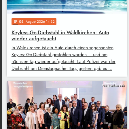
06
. August 2026 14:32
notes
Keyless-Go-Diebstahl in Waldkirchen: Auto
wieder aufgetaucht
In Waldkirchen ist ein Auto durch einen sogenannten
Keyless-Go-Diebstahl gestohlen worden – und am
nächsten Tag wieder aufgetaucht. Laut Polizei war der
Diebstahl am Dienstagnachmittag, gestern gab es …
Foto: Matthias Balk