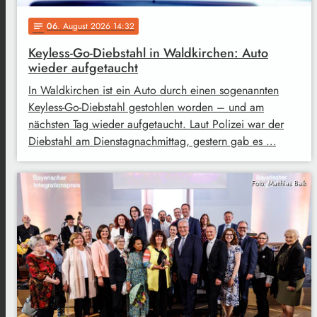
06
. August 2026 14:32
notes
Keyless-Go-Diebstahl in Waldkirchen: Auto
wieder aufgetaucht
In Waldkirchen ist ein Auto durch einen sogenannten
Keyless-Go-Diebstahl gestohlen worden – und am
nächsten Tag wieder aufgetaucht. Laut Polizei war der
Diebstahl am Dienstagnachmittag, gestern gab es …
Foto: Matthias Balk