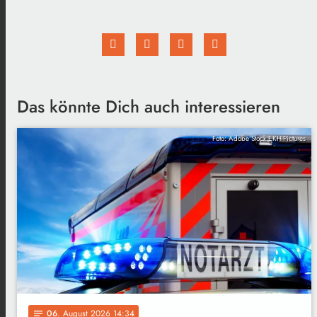
Das könnte Dich auch interessieren
Foto: Adobe Stock EKH-Pictures
06
. August 2026 14:34
notes