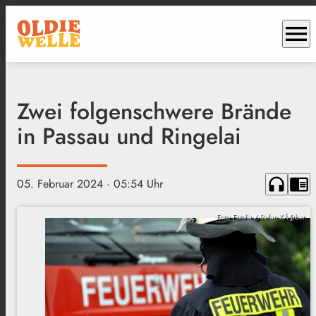
menu
Zwei folgenschwere Brände
in Passau und Ringelai
headphones
chrome_reader_mode
05. Februar 2024
· 05:54 Uhr
Foto: Fotolia / Stefan KÃ¶rber