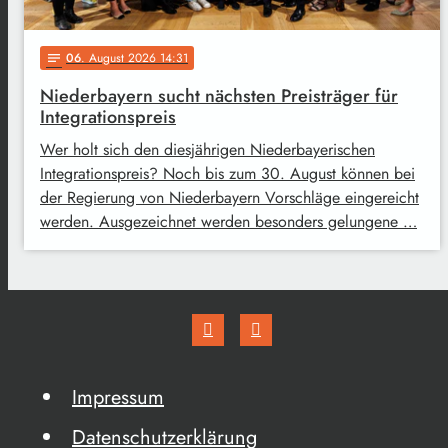
06
. August 2026 14:31
notes
Niederbayern sucht nächsten Preisträger für
Integrationspreis
Wer holt sich den diesjährigen Niederbayerischen
Integrationspreis? Noch bis zum 30. August können bei
der Regierung von Niederbayern Vorschläge eingereicht
werden. Ausgezeichnet werden besonders gelungene …
Impressum
Datenschutzerklärung