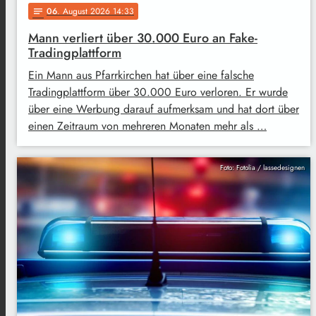
06
. August 2026 14:33
notes
Mann verliert über 30.000 Euro an Fake-
Tradingplattform
Ein Mann aus Pfarrkirchen hat über eine falsche
Tradingplattform über 30.000 Euro verloren. Er wurde
über eine Werbung darauf aufmerksam und hat dort über
einen Zeitraum von mehreren Monaten mehr als …
Foto: Fotolia / lassedesignen