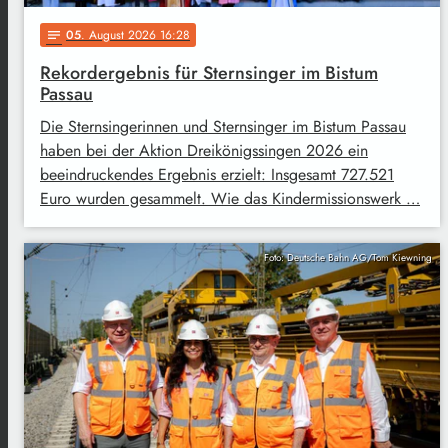
05
. August 2026 16:28
notes
Rekordergebnis für Sternsinger im Bistum
Passau
Die Sternsingerinnen und Sternsinger im Bistum Passau
haben bei der Aktion Dreikönigssingen 2026 ein
beeindruckendes Ergebnis erzielt: Insgesamt 727.521
Euro wurden gesammelt. Wie das Kindermissionswerk …
Foto: Deutsche Bahn AG/Tom Kiewning