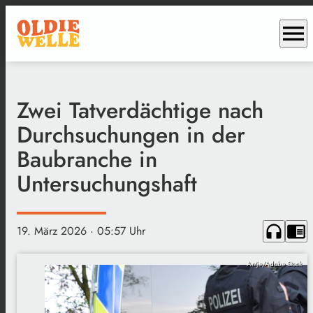
menu
Zwei Tatverdächtige nach
Durchsuchungen in der
Baubranche in
Untersuchungshaft
headphones
chrome_reader_mode
19. März 2026
· 05:57 Uhr
Antje/Adobe Stock