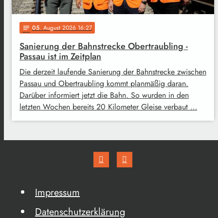
05
. August 2026 16:27
notes
Sanierung der Bahnstrecke Obertraubling -
Passau ist im Zeitplan
Die derzeit laufende Sanierung der Bahnstrecke zwischen
Passau und Obertraubling kommt planmäßig daran.
Darüber informiert jetzt die Bahn. So wurden in den
letzten Wochen bereits 20 Kilometer Gleise verbaut …
Impressum
Datenschutzerklärung