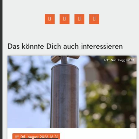
Das könnte Dich auch interessieren
Foto: Stadt Deggendorf
05
. August 2026 16:31
notes