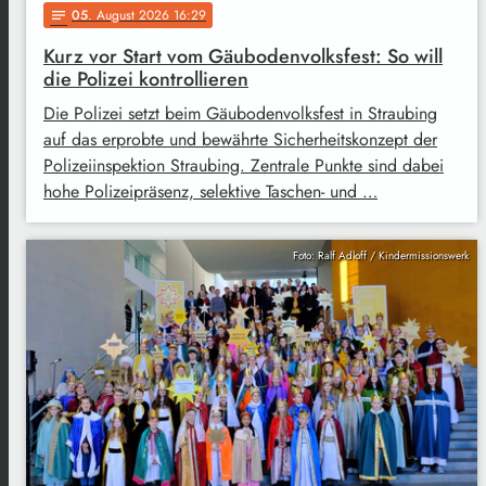
05
. August 2026 16:29
notes
Kurz vor Start vom Gäubodenvolksfest: So will
die Polizei kontrollieren
Die Polizei setzt beim Gäubodenvolksfest in Straubing
auf das erprobte und bewährte Sicherheitskonzept der
Polizeiinspektion Straubing. Zentrale Punkte sind dabei
hohe Polizeipräsenz, selektive Taschen- und …
Foto: Ralf Adloff / Kindermissionswerk