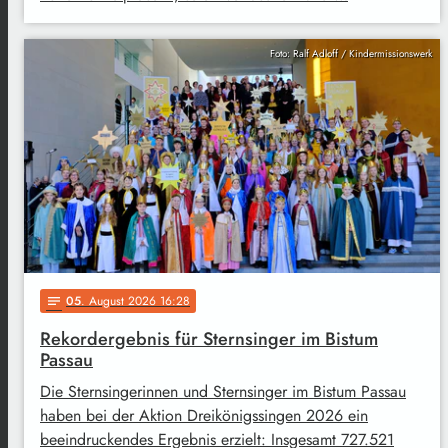
Foto: Ralf Adloff / Kindermissionswerk
05
. August 2026 16:28
notes
Rekordergebnis für Sternsinger im Bistum
Passau
Die Sternsingerinnen und Sternsinger im Bistum Passau
haben bei der Aktion Dreikönigssingen 2026 ein
beeindruckendes Ergebnis erzielt: Insgesamt 727.521