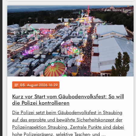
Foto: Simone Rieger
05
. August 2026 16:29
notes
Kurz vor Start vom Gäubodenvolksfest: So will
die Polizei kontrollieren
Die Polizei setzt beim Gäubodenvolksfest in Straubing
auf das erprobte und bewährte Sicherheitskonzept der
Polizeiinspektion Straubing. Zentrale Punkte sind dabei
hohe Polizeipräsenz, selektive Taschen- und …