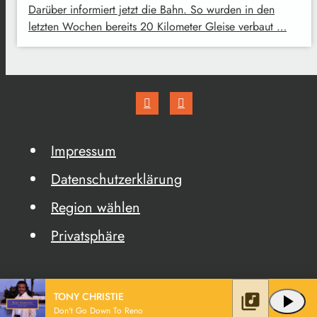
Darüber informiert jetzt die Bahn. So wurden in den
letzten Wochen bereits 20 Kilometer Gleise verbaut …
Impressum
Datenschutzerklärung
Region wählen
Privatsphäre
TONY CHRISTIE
library_music
play_arrow
Don't Go Down To Reno