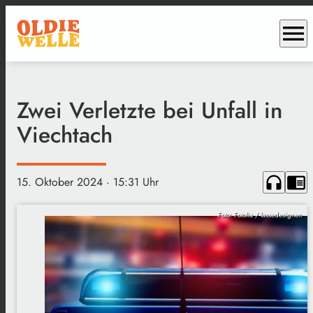
menu
Zwei Verletzte bei Unfall in
Viechtach
headphones
chrome_reader_mode
15. Oktober 2024
· 15:31 Uhr
Foto: Fotolia / lassedesignen