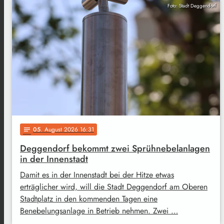
Foto: Stadt Deggendorf
05
. August 2026 16:31
notes
Deggendorf bekommt zwei Sprühnebelanlagen
in der Innenstadt
Damit es in der Innenstadt bei der Hitze etwas
erträglicher wird, will die Stadt Deggendorf am Oberen
Stadtplatz in den kommenden Tagen eine
Benebelungsanlage in Betrieb nehmen. Zwei …