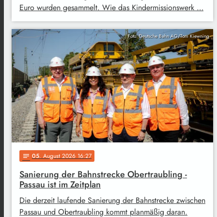
Euro wurden gesammelt. Wie das Kindermissionswerk …
Foto: Deutsche Bahn AG/Tom Kiewning
05
. August 2026 16:27
notes
Sanierung der Bahnstrecke Obertraubling -
Passau ist im Zeitplan
Die derzeit laufende Sanierung der Bahnstrecke zwischen
Passau und Obertraubling kommt planmäßig daran.